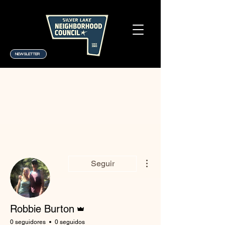
NEWSLETTER
Más acciones
Seguir
Administrador
Robbie Burton
0 seguidores
0 seguidos